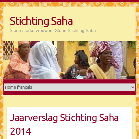
Doorgaan
naar
Stichting Saha
inhoud
Steun sterke vrouwen. Steun Stichting Saha
Jaarverslag Stichting Saha
2014