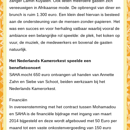
zanger Lamin Kuyateh. Ook lieten meerdere gasten zich
vereeuwigen in Afrikaanse mode. De opbrengst van diner en
brunch is ruim 1.300 euro. Een klein deel hiervan is besteed
aan de ondersteuning van de mensen-zonder-papieren. Het
was een succes en voor herhaling vatbaar waarbij vooral de
ambiance een belangrijke rol speelde: de plek, het koken op
vuur, de muziek, de medewerkers en bovenal de gasten
natuurlijk.
Het Nederlands Kamerorkest speelde een
benefietconcert
SAHA mocht 650 euro ontvangen uit handen van Annette
Zahn en Siebe van Schoot, beiden werkzaam bij het
Nederlands Kamerorkest.
Financiën
In overeenstemming met het contract tussen Mohamadou
en SAHA is de financiële bijdrage met ingang van maart
2014 bijgesteld en deze wordt afgebouwd met 50 Euro per
maand tot een vaste onkostenvergoeding van 150 euro