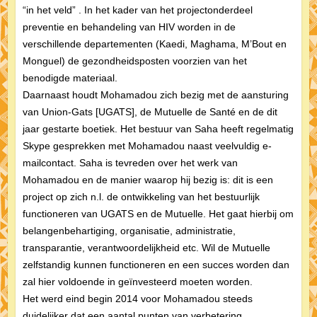
“in het veld” . In het kader van het projectonderdeel
preventie en behandeling van HIV worden in de
verschillende departementen (Kaedi, Maghama, M’Bout en
Monguel) de gezondheidsposten voorzien van het
benodigde materiaal.
Daarnaast houdt Mohamadou zich bezig met de aansturing
van Union-Gats [UGATS], de Mutuelle de Santé en de dit
jaar gestarte boetiek. Het bestuur van Saha heeft regelmatig
Skype gesprekken met Mohamadou naast veelvuldig e-
mailcontact. Saha is tevreden over het werk van
Mohamadou en de manier waarop hij bezig is: dit is een
project op zich n.l. de ontwikkeling van het bestuurlijk
functioneren van UGATS en de Mutuelle. Het gaat hierbij om
belangenbehartiging, organisatie, administratie,
transparantie, verantwoordelijkheid etc. Wil de Mutuelle
zelfstandig kunnen functioneren en een succes worden dan
zal hier voldoende in geïnvesteerd moeten worden.
Het werd eind begin 2014 voor Mohamadou steeds
duidelijker dat een aantal punten van verbetering