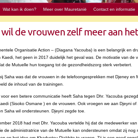
Wat kan ik doen?
Meer over Mauretanië
Contact en informatie
 wil de vrouwen zelf meer aan he
entele Organisatie Action – (Diagana Yacouba) is een belangrijk en d
 in Kaedi, het geen in 2017 duidelijk het geval was. De motivatie van d
dat de Mutuelle hun toegang tot de gezondheidszorg sterk verbetert.
 bij Saha was dat de vrouwen in de telefoongesprekken met Djeney en
eeld de inhoud van de trainingen.
oor een betere communicatie heeft Saha tegen Dhr. Yacouba gezegd r
Kaedi (Sisoko Osmane ) en de vrouwen. Ook vroegen we aan Djeyni of z
n Saha wil ondersteunen. Djeyni zegde toe.
ember 2018 had met Dhr. Yacouba vertelde hij dat de medewerker van 
ie de administratrice van de Mutuelle kan ondersteunen omdat zij nog 
p het idee om Khadyetou Diakhite te vragen. Zij is een goed opgelei