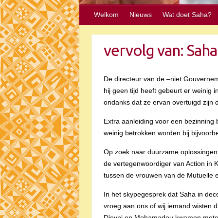
Welkom
Nieuws
Wat doet Saha?
vervolg van: Saha
De directeur van de –niet Gouvernem
hij geen tijd heeft gebeurt er weinig
ondanks dat ze ervan overtuigd zijn 
Extra aanleiding voor een bezinning
weinig betrokken worden bij bijvoorb
Op zoek naar duurzame oplossingen v
de vertegenwoordiger van Action in 
tussen de vrouwen van de Mutuelle e
In het skypegesprek dat Saha in dec
vroeg aan ons of wij iemand wisten d
Djeyni en Mohamadou kwamen meteen o