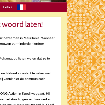
Foto’s
t woord laten!
ruk bezet man in Mauritanië. Wanneer
e vrouwen verminderde hierdoor
 Mohamadou lieten weten dat ze te
echtstreeks contact te willen met
ij vanuit hier de communicatie
ONG Action in Kaedi weggaat. Hij
niet zelfstandig genoeg kan werken.
de vrouw met veel invloed in Kaedi.