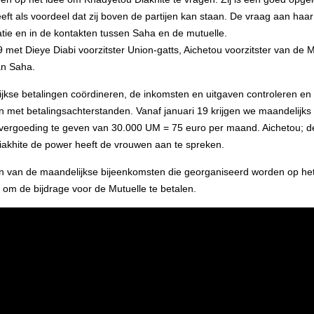
heeft als voordeel dat zij boven de partijen kan staan. De vraag aan haa
ratie en in de kontakten tussen Saha en de mutuelle.
9 met Dieye Diabi voorzitster Union-gatts, Aichetou voorzitster van de 
an Saha.
jkse betalingen coördineren, de inkomsten en uitgaven controleren en 
 met betalingsachterstanden. Vanaf januari 19 krijgen we maandelijks 
vergoeding te geven van 30.000 UM = 75 euro per maand. Aichetou; de 
akhite de power heeft de vrouwen aan te spreken.
 één van de maandelijkse bijeenkomsten die georganiseerd worden op 
om de bijdrage voor de Mutuelle te betalen.