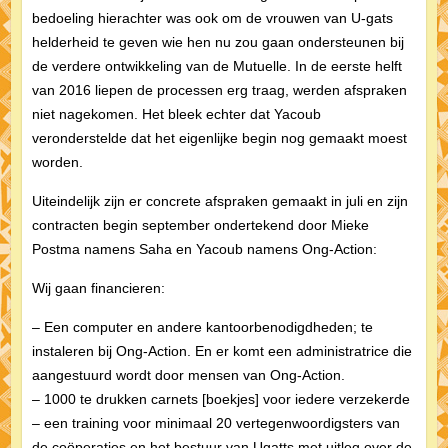
bedoeling hierachter was ook om de vrouwen van U-gats
helderheid te geven wie hen nu zou gaan ondersteunen bij
de verdere ontwikkeling van de Mutuelle. In de eerste helft
van 2016 liepen de processen erg traag, werden afspraken
niet nagekomen. Het bleek echter dat Yacoub
veronderstelde dat het eigenlijke begin nog gemaakt moest
worden.
Uiteindelijk zijn er concrete afspraken gemaakt in juli en zijn
contracten begin september ondertekend door Mieke
Postma namens Saha en Yacoub namens Ong-Action:
Wij gaan financieren:
– Een computer en andere kantoorbenodigdheden; te
instaleren bij Ong-Action. En er komt een administratrice die
aangestuurd wordt door mensen van Ong-Action.
– 1000 te drukken carnets [boekjes] voor iedere verzekerde
– een training voor minimaal 20 vertegenwoordigsters van
de coöperaties en het bestuur van Ugatts met uitleg over de