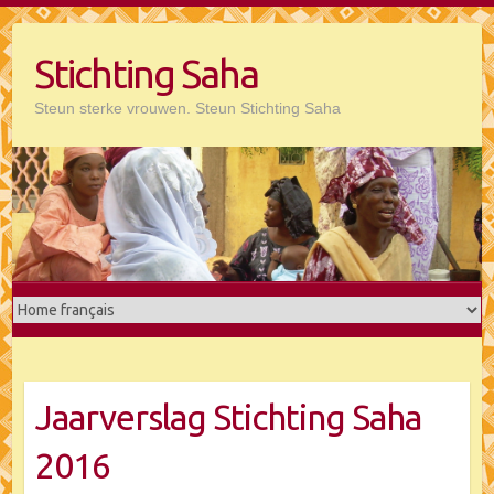
Doorgaan
naar
Stichting Saha
inhoud
Steun sterke vrouwen. Steun Stichting Saha
Jaarverslag Stichting Saha
2016